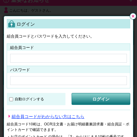
こんにちは、ゲストさん。
よくある質問
ログイン
閉じ
る
組合員コードとパスワードを入力してください。
ログイン
組合員コード
はじめての方へ
パスワード
チケット
マイページ
ログイン
自動ログインする
検索
場所で探す
ジャンルで探す
テーマで探す
組合員コードがわからない方はこちら
組合員コード10桁は、OCR注文書・お届け明細書兼請求書・組合員証・ポ
イントカードで確認できます。
申し訳ございません。 現在、該当商品は、お取扱いしておりません。
・お店のポイントカード の場合は、「2」からはじまる10桁の番号です。