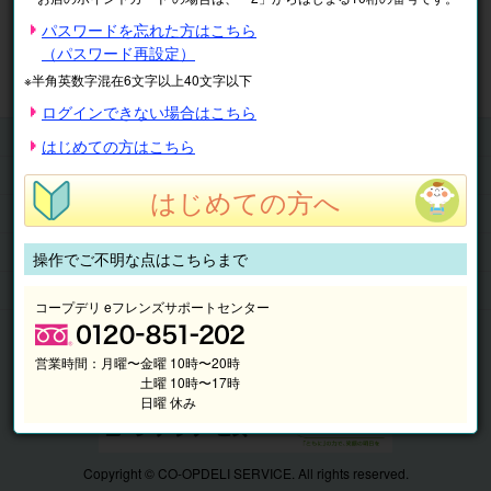
※表示価格は税込です。
パスワードを忘れた方はこちら
（パスワード再設定）
マイページ
注文履歴
会員情報
※半角英数字混在6文字以上40文字以下
抽選結果
請求内容
ログインできない場合はこちら
チケット
はじめての方はこちら
くらしのサービス
はじめての方へ
このサイトの使い方
マイページ
操作でご不明な点はこちらまで
このサイトについて
コープデリ eフレンズサポートセンター
営業時間：
月曜〜金曜 10時〜20時
土曜 10時〜17時
日曜 休み
Copyright © CO-OPDELI SERVICE. All rights reserved.