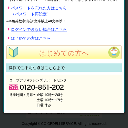
※表示価格は税込です。
パスワードを忘れた方はこちら
（パスワード再設定）
マイページ
注文履歴
会員情報
※半角英数字混在6文字以上40文字以下
抽選結果
請求内容
ログインできない場合はこちら
チケット
はじめての方はこちら
くらしのサービス
はじめての方へ
このサイトの使い方
マイページ
操作でご不明な点はこちらまで
このサイトについて
コープデリ eフレンズサポートセンター
営業時間：
月曜〜金曜 10時〜20時
土曜 10時〜17時
日曜 休み
Copyright © CO-OPDELI SERVICE. All rights reserved.