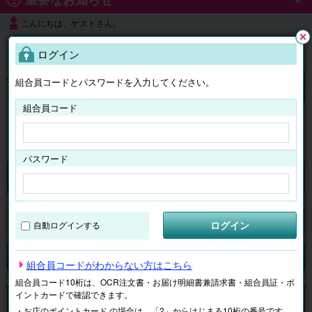
こんにちは、ゲストさん。
よくある質問
ログイン
閉じ
る
組合員コードとパスワードを入力してください。
ログイン
組合員コード
はじめての方へ
パスワード
チケット
マイページ
ログイン
自動ログインする
検索
場所で探す
ジャンルで探す
テーマで探す
組合員コードがわからない方はこちら
組合員コード10桁は、OCR注文書・お届け明細書兼請求書・組合員証・ポ
イントカードで確認できます。
申し訳ございません。 現在、該当商品は、お取扱いしておりません。
・お店のポイントカード の場合は、「2」からはじまる10桁の番号です。