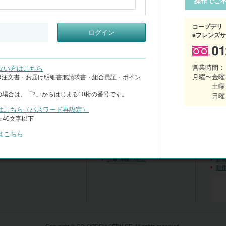
操作でご
コープデリ
ログイン
eフレンズ
営業時間：
ない方はこちら
月曜〜金曜 
CR注文書・お届け明細書兼請求書・組合員証・ポイン
土曜
の場合は、「2」からはじまる10桁の番号です。
日曜
このサイトの使い方
マイページ
この
はこちら（パスワード再設定）
はじめての方
会員情報の変更・確認
個
40文字以下
ご利用ガイド
投稿したレビューの管理
コ
よくある質問
アドレス帳の管理
特
はこちら
お気に入りの管理
コ
注文履歴の確認
ラ
抽選結果の確認
会
請求情報の確認
新
動