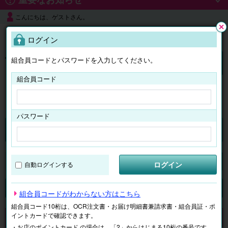
こんにちは、ゲストさん。
よくある質問
ログイン
閉じ
る
組合員コードとパスワードを入力してください。
ログイン
組合員コード
はじめての方へ
パスワード
チケット
マイページ
ログイン
自動ログインする
検索
場所で探す
ジャンルで探す
テーマで探す
組合員コードがわからない方はこちら
組合員コード10桁は、OCR注文書・お届け明細書兼請求書・組合員証・ポ
イントカードで確認できます。
申し訳ございません。 現在、該当商品は、お取扱いしておりません。
・お店のポイントカード の場合は、「2」からはじまる10桁の番号です。