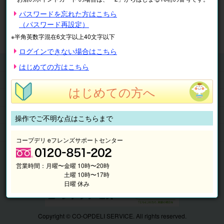
※表示価格は税込です。
パスワードを忘れた方はこちら
（パスワード再設定）
マイページ
注文履歴
会員情報
※半角英数字混在6文字以上40文字以下
抽選結果
請求内容
ログインできない場合はこちら
チケット
はじめての方はこちら
くらしのサービス
はじめての方へ
このサイトの使い方
マイページ
操作でご不明な点はこちらまで
このサイトについて
コープデリ eフレンズサポートセンター
営業時間：
月曜〜金曜 10時〜20時
土曜 10時〜17時
日曜 休み
Copyright © CO-OPDELI SERVICE. All rights reserved.