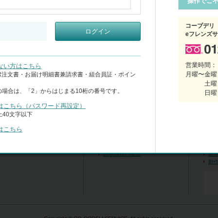
操作でご
コープデリ
ログイン
eフレンズ
営業時間：
ない方はこちら
月曜〜金曜 
CR注文書・お届け明細書兼請求書・組合員証・ポイン
土曜
の場合は、「2」からはじまる10桁の番号です。
日曜
このサイトの使い方
マイページ
この
はこちら（パスワード再設定）
はじめての方
会員情報の変更・確認
個
40文字以下
ご利用ガイド
投稿したレビューの管理
コ
よくある質問
アドレス帳の管理
特
はこちら
お気に入りの管理
コ
注文履歴の確認
ラ
抽選結果の確認
会
請求情報の確認
新
動