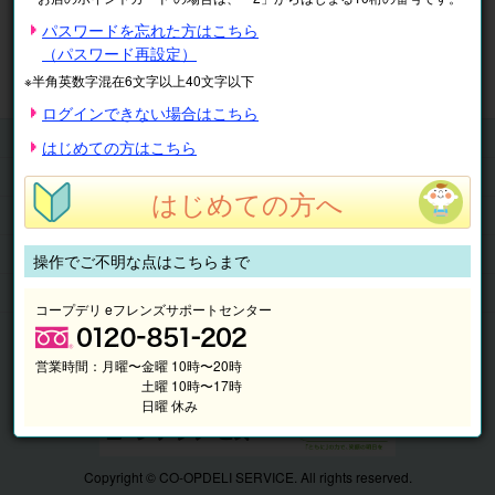
※表示価格は税込です。
パスワードを忘れた方はこちら
（パスワード再設定）
マイページ
注文履歴
会員情報
※半角英数字混在6文字以上40文字以下
抽選結果
請求内容
ログインできない場合はこちら
チケット
はじめての方はこちら
くらしのサービス
はじめての方へ
このサイトの使い方
マイページ
操作でご不明な点はこちらまで
このサイトについて
コープデリ eフレンズサポートセンター
営業時間：
月曜〜金曜 10時〜20時
土曜 10時〜17時
日曜 休み
Copyright © CO-OPDELI SERVICE. All rights reserved.