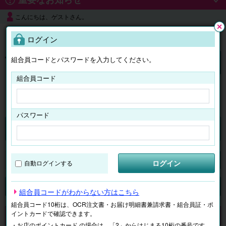
こんにちは、ゲストさん。
よくある質問
ログイン
閉じ
る
組合員コードとパスワードを入力してください。
ログイン
組合員コード
はじめての方へ
パスワード
チケット
マイページ
ログイン
自動ログインする
検索
場所で探す
ジャンルで探す
テーマで探す
組合員コードがわからない方はこちら
組合員コード10桁は、OCR注文書・お届け明細書兼請求書・組合員証・ポ
イントカードで確認できます。
申し訳ございません。 現在、該当商品は、お取扱いしておりません。
・お店のポイントカード の場合は、「2」からはじまる10桁の番号です。