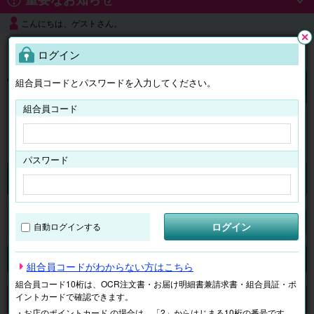
こんにちは、ゲストさん。
よくある質問
ログイン
閉じ
る
組合員コードとパスワードを入力してください。
ログイン
組合員コード
はじめての方へ
パスワード
チケット
マイページ
ログイン
自動ログインする
検索
場所で探す
ジャンルで探す
テーマで探す
組合員コードがわからない方はこちら
組合員コード10桁は、OCR注文書・お届け明細書兼請求書・組合員証・ポ
イントカードで確認できます。
申し訳ございません。 現在、該当商品は、お取扱いしておりません。
・お店のポイントカード の場合は、「2」からはじまる10桁の番号です。