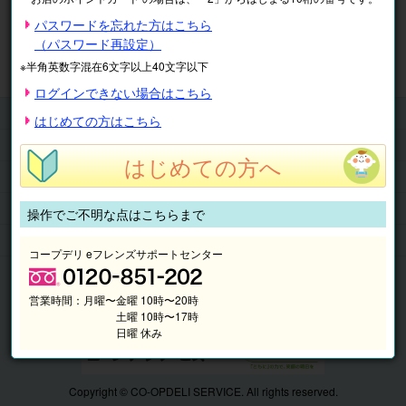
※表示価格は税込です。
パスワードを忘れた方はこちら
（パスワード再設定）
マイページ
注文履歴
会員情報
※半角英数字混在6文字以上40文字以下
抽選結果
請求内容
ログインできない場合はこちら
チケット
はじめての方はこちら
くらしのサービス
はじめての方へ
このサイトの使い方
マイページ
操作でご不明な点はこちらまで
このサイトについて
コープデリ eフレンズサポートセンター
営業時間：
月曜〜金曜 10時〜20時
土曜 10時〜17時
日曜 休み
Copyright © CO-OPDELI SERVICE. All rights reserved.