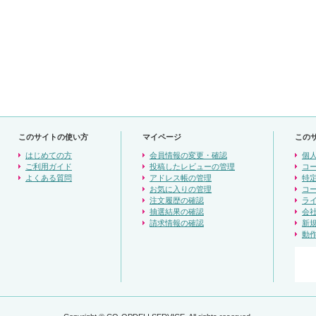
このサイトの使い方
マイページ
この
はじめての方
会員情報の変更・確認
個
ご利用ガイド
投稿したレビューの管理
コ
よくある質問
アドレス帳の管理
特
お気に入りの管理
コ
注文履歴の確認
ラ
抽選結果の確認
会
請求情報の確認
新
動