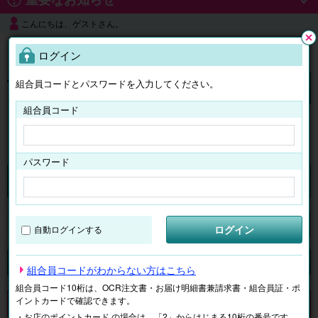
こんにちは、ゲストさん。
よくある質問
ログイン
閉じ
る
組合員コードとパスワードを入力してください。
ログイン
組合員コード
はじめての方へ
パスワード
チケット
マイページ
ログイン
自動ログインする
検索
場所で探す
ジャンルで探す
テーマで探す
組合員コードがわからない方はこちら
組合員コード10桁は、OCR注文書・お届け明細書兼請求書・組合員証・ポ
イントカードで確認できます。
申し訳ございません。 現在、該当商品は、お取扱いしておりません。
・お店のポイントカード の場合は、「2」からはじまる10桁の番号です。