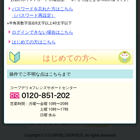
※表示価格は税込です。
パスワードを忘れた方はこちら
（パスワード再設定）
マイページ
注文履歴
会員情報
※半角英数字混在6文字以上40文字以下
抽選結果
請求内容
ログインできない場合はこちら
チケット
はじめての方はこちら
くらしのサービス
はじめての方へ
このサイトの使い方
マイページ
操作でご不明な点はこちらまで
このサイトについて
コープデリ eフレンズサポートセンター
営業時間：
月曜〜金曜 10時〜20時
土曜 10時〜17時
日曜 休み
Copyright © CO-OPDELI SERVICE. All rights reserved.