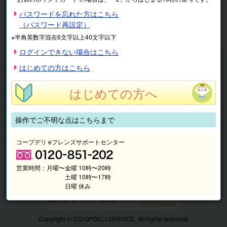
※表示価格は税込です。
パスワードを忘れた方はこちら
（パスワード再設定）
マイページ
注文履歴
会員情報
※半角英数字混在6文字以上40文字以下
抽選結果
請求内容
ログインできない場合はこちら
チケット
はじめての方はこちら
くらしのサービス
はじめての方へ
このサイトの使い方
マイページ
操作でご不明な点はこちらまで
このサイトについて
コープデリ eフレンズサポートセンター
営業時間：
月曜〜金曜 10時〜20時
土曜 10時〜17時
日曜 休み
Copyright © CO-OPDELI SERVICE. All rights reserved.