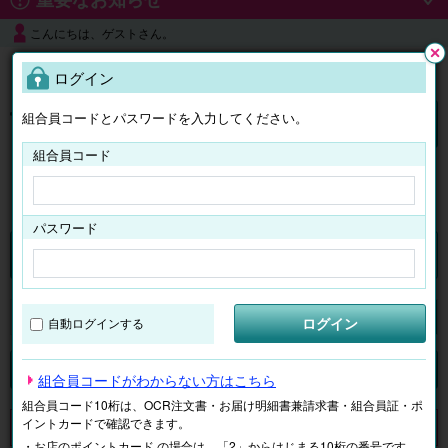
こんにちは、ゲストさん。
よくある質問
ログイン
閉じ
る
組合員コードとパスワードを入力してください。
ログイン
組合員コード
はじめての方へ
パスワード
チケット
マイページ
ログイン
自動ログインする
検索
場所で探す
ジャンルで探す
テーマで探す
組合員コードがわからない方はこちら
組合員コード10桁は、OCR注文書・お届け明細書兼請求書・組合員証・ポ
イントカードで確認できます。
申し訳ございません。 現在、該当商品は、お取扱いしておりません。
・お店のポイントカード の場合は、「2」からはじまる10桁の番号です。