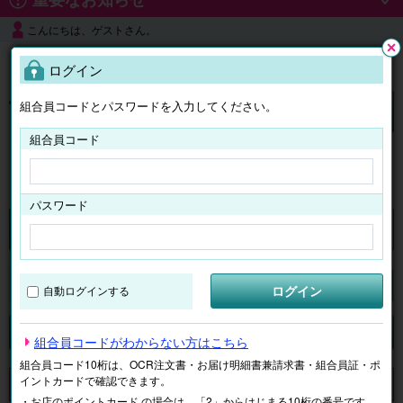
こんにちは、ゲストさん。
よくある質問
ログイン
閉じ
る
組合員コードとパスワードを入力してください。
ログイン
組合員コード
はじめての方へ
パスワード
チケット
マイページ
ログイン
自動ログインする
検索
場所で探す
ジャンルで探す
テーマで探す
組合員コードがわからない方はこちら
組合員コード10桁は、OCR注文書・お届け明細書兼請求書・組合員証・ポ
イントカードで確認できます。
申し訳ございません。 現在、該当商品は、お取扱いしておりません。
・お店のポイントカード の場合は、「2」からはじまる10桁の番号です。