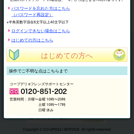
※表示価格は税込です。
パスワードを忘れた方はこちら
（パスワード再設定）
マイページ
注文履歴
会員情報
※半角英数字混在6文字以上40文字以下
抽選結果
請求内容
ログインできない場合はこちら
チケット
はじめての方はこちら
くらしのサービス
はじめての方へ
このサイトの使い方
マイページ
操作でご不明な点はこちらまで
このサイトについて
コープデリ eフレンズサポートセンター
営業時間：
月曜〜金曜 10時〜20時
土曜 10時〜17時
日曜 休み
Copyright © CO-OPDELI SERVICE. All rights reserved.