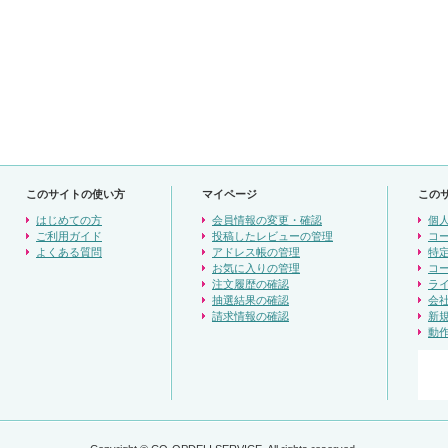
このサイトの使い方
マイページ
この
はじめての方
会員情報の変更・確認
個
ご利用ガイド
投稿したレビューの管理
コ
よくある質問
アドレス帳の管理
特
お気に入りの管理
コ
注文履歴の確認
ラ
抽選結果の確認
会
請求情報の確認
新
動