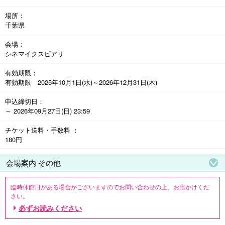
■上映中の1作品に1回ご利用いただけます。

場所
■当日窓口価格

千葉県
一般:2,000円、大学生1,500円、小学生～高校生:1,000円、3～6歳の
未就学児:1,000円、シニア(60歳以上):1,300円

会場
シネマイクスピアリ
有効期限
有効期限 2025年10月1日(水)～2026年12月31日(木)
申込締切日
～ 2026年09月27日(日) 23:59
チケット送料・手数料
180円
会場案内 その他
臨時休館日がある場合がございますのでお問い合わせの上、お出かけくだ
さい。

■各サービスデーもご利用いただけますが、差額返金はできませんのでご了
必ずお読みください
承願います。

■デジタル3D映画は別途追加料金にてご覧いただけます。(一部除外作品あ