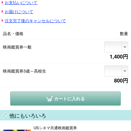
お支払いについて
り)

■一部特別興行作品や、オンライン購入にはご利用いただけません。

お届けについて
■年齢制限のある作品等、入場時に年齢を確認できる証明書のご提示をお願
いする場合がございます。

注文完了後のキャンセルについて
■座席指定券との交換後の払い戻し、日時・作品変更等はお受けできません
のでご注意ください。
品名・価格
数量
映画鑑賞券一般
1,400円
映画鑑賞券3歳～高校生
800円
カートに入れる
他にもいろいろ
USシネマ共通映画鑑賞券