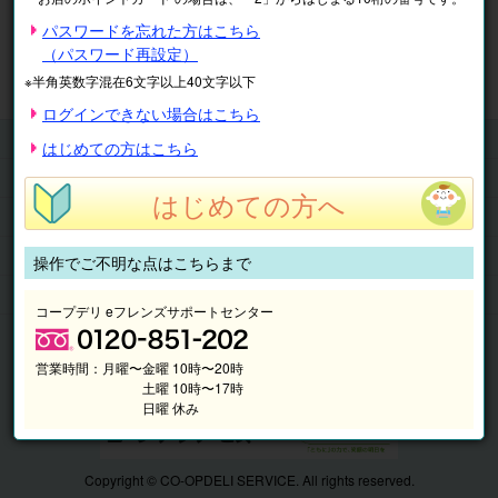
※表示価格は税込です。
パスワードを忘れた方はこちら
（パスワード再設定）
マイページ
注文履歴
会員情報
※半角英数字混在6文字以上40文字以下
抽選結果
請求内容
ログインできない場合はこちら
チケット
はじめての方はこちら
くらしのサービス
はじめての方へ
このサイトの使い方
マイページ
操作でご不明な点はこちらまで
このサイトについて
コープデリ eフレンズサポートセンター
営業時間：
月曜〜金曜 10時〜20時
土曜 10時〜17時
日曜 休み
Copyright © CO-OPDELI SERVICE. All rights reserved.