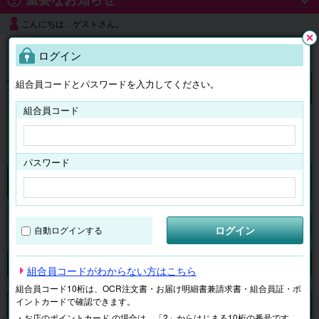
こんにちは、ゲストさん。
よくある質問
ログイン
閉じ
る
組合員コードとパスワードを入力してください。
ログイン
組合員コード
はじめての方へ
パスワード
チケット
マイページ
ログイン
自動ログインする
検索
場所で探す
ジャンルで探す
テーマで探す
組合員コードがわからない方はこちら
組合員コード10桁は、OCR注文書・お届け明細書兼請求書・組合員証・ポ
イントカードで確認できます。
申し訳ございません。 現在、該当商品は、お取扱いしておりません。
・お店のポイントカード の場合は、「2」からはじまる10桁の番号です。