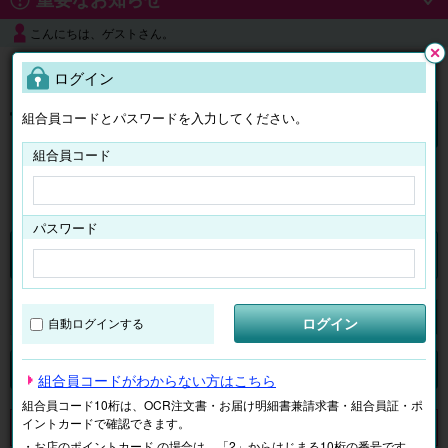
こんにちは、ゲストさん。
よくある質問
ログイン
閉じ
る
組合員コードとパスワードを入力してください。
ログイン
組合員コード
はじめての方へ
パスワード
チケット
マイページ
ログイン
自動ログインする
検索
場所で探す
ジャンルで探す
テーマで探す
組合員コードがわからない方はこちら
組合員コード10桁は、OCR注文書・お届け明細書兼請求書・組合員証・ポ
イントカードで確認できます。
申し訳ございません。 現在、該当商品は、お取扱いしておりません。
・お店のポイントカード の場合は、「2」からはじまる10桁の番号です。