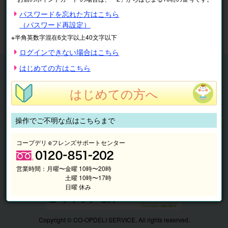
※表示価格は税込です。
パスワードを忘れた方はこちら
（パスワード再設定）
マイページ
注文履歴
会員情報
※半角英数字混在6文字以上40文字以下
抽選結果
請求内容
ログインできない場合はこちら
チケット
はじめての方はこちら
くらしのサービス
はじめての方へ
このサイトの使い方
マイページ
操作でご不明な点はこちらまで
このサイトについて
コープデリ eフレンズサポートセンター
営業時間：
月曜〜金曜 10時〜20時
土曜 10時〜17時
日曜 休み
Copyright © CO-OPDELI SERVICE. All rights reserved.