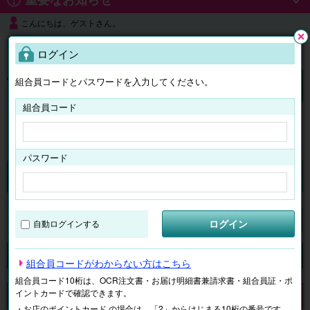
こんにちは、ゲストさん。
よくある質問
ログイン
閉じ
る
組合員コードとパスワードを入力してください。
ログイン
組合員コード
はじめての方へ
パスワード
チケット
マイページ
ログイン
自動ログインする
検索
場所で探す
ジャンルで探す
テーマで探す
組合員コードがわからない方はこちら
組合員コード10桁は、OCR注文書・お届け明細書兼請求書・組合員証・ポ
イントカードで確認できます。
申し訳ございません。 現在、該当商品は、お取扱いしておりません。
・お店のポイントカード の場合は、「2」からはじまる10桁の番号です。