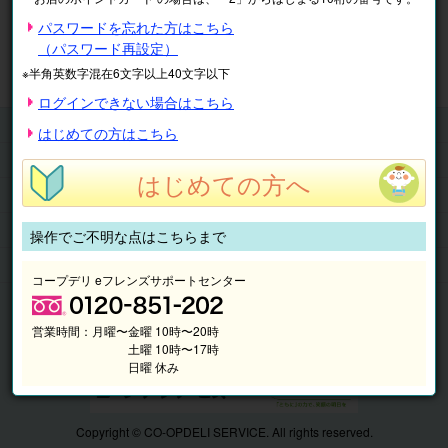
※表示価格は税込です。
パスワードを忘れた方はこちら
（パスワード再設定）
マイページ
注文履歴
会員情報
※半角英数字混在6文字以上40文字以下
抽選結果
請求内容
ログインできない場合はこちら
チケット
はじめての方はこちら
くらしのサービス
はじめての方へ
このサイトの使い方
マイページ
操作でご不明な点はこちらまで
このサイトについて
コープデリ eフレンズサポートセンター
営業時間：
月曜〜金曜 10時〜20時
土曜 10時〜17時
日曜 休み
Copyright © CO-OPDELI SERVICE. All rights reserved.