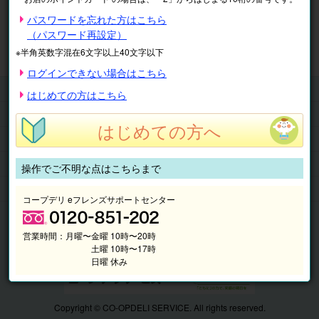
※表示価格は税込です。
パスワードを忘れた方はこちら
（パスワード再設定）
マイページ
注文履歴
会員情報
※半角英数字混在6文字以上40文字以下
抽選結果
請求内容
ログインできない場合はこちら
チケット
はじめての方はこちら
くらしのサービス
はじめての方へ
このサイトの使い方
マイページ
操作でご不明な点はこちらまで
このサイトについて
コープデリ eフレンズサポートセンター
営業時間：
月曜〜金曜 10時〜20時
土曜 10時〜17時
日曜 休み
Copyright © CO-OPDELI SERVICE. All rights reserved.