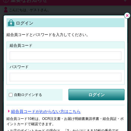
こんにちは、ゲストさん。
よくある質問
ログイン
閉じ
る
組合員コードとパスワードを入力してください。
ログイン
組合員コード
はじめての方へ
パスワード
チケット
マイページ
ログイン
自動ログインする
検索
場所で探す
ジャンルで探す
テーマで探す
組合員コードがわからない方はこちら
組合員コード10桁は、OCR注文書・お届け明細書兼請求書・組合員証・ポ
イントカードで確認できます。
申し訳ございません。 現在、該当商品は、お取扱いしておりません。
・お店のポイントカード の場合は、「2」からはじまる10桁の番号です。