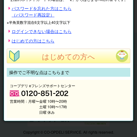
※表示価格は税込です。
パスワードを忘れた方はこちら
（パスワード再設定）
マイページ
注文履歴
会員情報
※半角英数字混在6文字以上40文字以下
抽選結果
請求内容
ログインできない場合はこちら
チケット
はじめての方はこちら
くらしのサービス
はじめての方へ
このサイトの使い方
マイページ
操作でご不明な点はこちらまで
このサイトについて
コープデリ eフレンズサポートセンター
営業時間：
月曜〜金曜 10時〜20時
土曜 10時〜17時
日曜 休み
Copyright © CO-OPDELI SERVICE. All rights reserved.