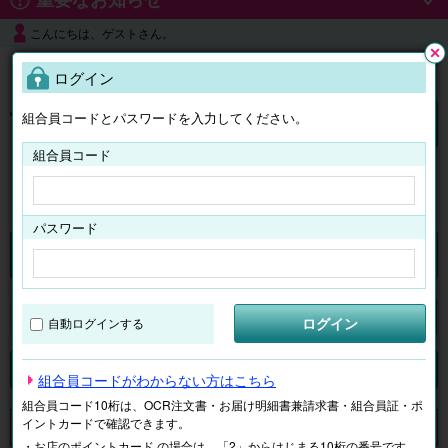
こんにちは、ゲストさん。
よくある質問
ログイン
閉じ
る
組合員コードとパスワードを入力してください。
ログイン
組合員コード
はじめての方へ
パスワード
チケット
マイページ
ログイン
自動ログインする
検索
場所で探す
ジャンルで探す
テーマで探す
組合員コードがわからない方はこちら
組合員コード10桁は、OCR注文書・お届け明細書兼請求書・組合員証・ポ
イントカードで確認できます。
申し訳ございません。 現在、該当商品は、お取扱いしておりません。
・お店のポイントカード の場合は、「2」からはじまる10桁の番号です。