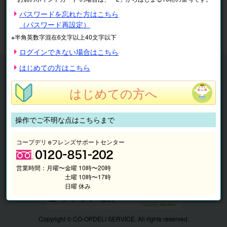
※表示価格は税込です。
パスワードを忘れた方はこちら
（パスワード再設定）
マイページ
注文履歴
会員情報
※半角英数字混在6文字以上40文字以下
抽選結果
請求内容
ログインできない場合はこちら
チケット
はじめての方はこちら
くらしのサービス
はじめての方へ
このサイトの使い方
マイページ
操作でご不明な点はこちらまで
このサイトについて
コープデリ eフレンズサポートセンター
営業時間：
月曜〜金曜 10時〜20時
土曜 10時〜17時
日曜 休み
Copyright © CO-OPDELI SERVICE. All rights reserved.