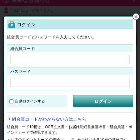
こんにちは、ゲストさん。
よくある質問
ログイン
閉じ
る
組合員コードとパスワードを入力してください。
ログイン
組合員コード
はじめての方へ
パスワード
チケット
マイページ
ログイン
自動ログインする
検索
場所で探す
ジャンルで探す
テーマで探す
組合員コードがわからない方はこちら
組合員コード10桁は、OCR注文書・お届け明細書兼請求書・組合員証・ポ
イントカードで確認できます。
申し訳ございません。 現在、該当商品は、お取扱いしておりません。
・お店のポイントカード の場合は、「2」からはじまる10桁の番号です。