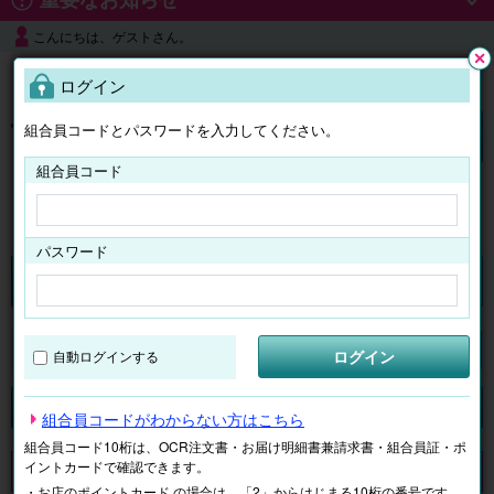
こんにちは、ゲストさん。
よくある質問
ログイン
閉じ
る
組合員コードとパスワードを入力してください。
ログイン
組合員コード
はじめての方へ
パスワード
チケット
マイページ
ログイン
自動ログインする
検索
場所で探す
ジャンルで探す
テーマで探す
組合員コードがわからない方はこちら
組合員コード10桁は、OCR注文書・お届け明細書兼請求書・組合員証・ポ
イントカードで確認できます。
申し訳ございません。 現在、該当商品は、お取扱いしておりません。
・お店のポイントカード の場合は、「2」からはじまる10桁の番号です。