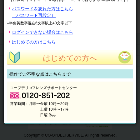
※表示価格は税込です。
パスワードを忘れた方はこちら
（パスワード再設定）
マイページ
注文履歴
会員情報
※半角英数字混在6文字以上40文字以下
抽選結果
請求内容
ログインできない場合はこちら
チケット
はじめての方はこちら
くらしのサービス
はじめての方へ
このサイトの使い方
マイページ
操作でご不明な点はこちらまで
このサイトについて
コープデリ eフレンズサポートセンター
営業時間：
月曜〜金曜 10時〜20時
土曜 10時〜17時
日曜 休み
Copyright © CO-OPDELI SERVICE. All rights reserved.