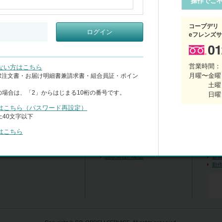
操作でご
コープデリ
ログイン
eフレンズ
営業時間：
ない方はこちら
月曜〜金曜 
CR注文書・お届け明細書兼請求書・組合員証・ポイン
土曜
の場合は、「2」からはじまる10桁の番号です。
日曜
このサイトの使い方
マイページ
この
はこちら（パスワード再設定）
はじめての方
会員情報の変更・確認
個
40文字以下
ご利用ガイド
投稿したレビューの管理
コ
よくある質問
アドレス帳の管理
特
はこちら
お気に入りの管理
コ
注文履歴の確認
ラ
抽選結果の確認
会
請求情報の確認
新
動