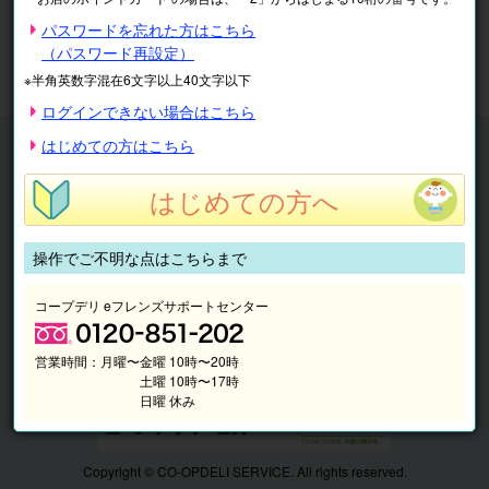
※表示価格は税込です。
パスワードを忘れた方はこちら
（パスワード再設定）
マイページ
注文履歴
会員情報
※半角英数字混在6文字以上40文字以下
抽選結果
請求内容
ログインできない場合はこちら
チケット
はじめての方はこちら
くらしのサービス
はじめての方へ
このサイトの使い方
マイページ
操作でご不明な点はこちらまで
このサイトについて
コープデリ eフレンズサポートセンター
営業時間：
月曜〜金曜 10時〜20時
土曜 10時〜17時
日曜 休み
Copyright © CO-OPDELI SERVICE. All rights reserved.