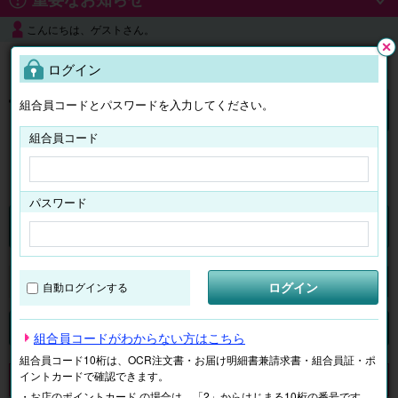
こんにちは、ゲストさん。
よくある質問
ログイン
閉じ
る
組合員コードとパスワードを入力してください。
ログイン
組合員コード
はじめての方へ
パスワード
チケット
マイページ
ログイン
自動ログインする
検索
場所で探す
ジャンルで探す
テーマで探す
組合員コードがわからない方はこちら
組合員コード10桁は、OCR注文書・お届け明細書兼請求書・組合員証・ポ
イントカードで確認できます。
申し訳ございません。 現在、該当商品は、お取扱いしておりません。
・お店のポイントカード の場合は、「2」からはじまる10桁の番号です。