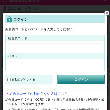
こんにちは、ゲストさん。
よくある質問
ログイン
閉じ
る
組合員コードとパスワードを入力してください。
ログイン
組合員コード
はじめての方へ
パスワード
チケット
マイページ
ログイン
自動ログインする
検索
場所で探す
ジャンルで探す
テーマで探す
組合員コードがわからない方はこちら
組合員コード10桁は、OCR注文書・お届け明細書兼請求書・組合員証・ポ
イントカードで確認できます。
申し訳ございません。 現在、該当商品は、お取扱いしておりません。
・お店のポイントカード の場合は、「2」からはじまる10桁の番号です。