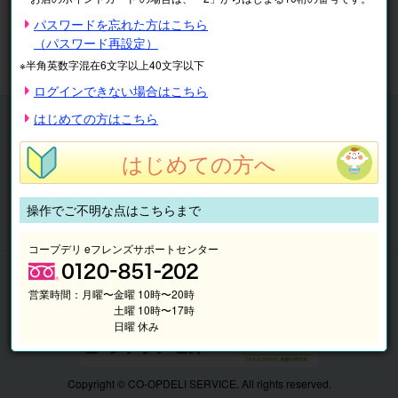
※表示価格は税込です。
パスワードを忘れた方はこちら
（パスワード再設定）
マイページ
注文履歴
会員情報
※半角英数字混在6文字以上40文字以下
抽選結果
請求内容
ログインできない場合はこちら
チケット
はじめての方はこちら
くらしのサービス
はじめての方へ
このサイトの使い方
マイページ
操作でご不明な点はこちらまで
このサイトについて
コープデリ eフレンズサポートセンター
営業時間：
月曜〜金曜 10時〜20時
土曜 10時〜17時
日曜 休み
Copyright © CO-OPDELI SERVICE. All rights reserved.