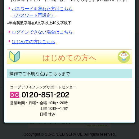
※表示価格は税込です。
パスワードを忘れた方はこちら
（パスワード再設定）
マイページ
注文履歴
会員情報
※半角英数字混在6文字以上40文字以下
抽選結果
請求内容
ログインできない場合はこちら
チケット
はじめての方はこちら
くらしのサービス
はじめての方へ
このサイトの使い方
マイページ
操作でご不明な点はこちらまで
このサイトについて
コープデリ eフレンズサポートセンター
営業時間：
月曜〜金曜 10時〜20時
土曜 10時〜17時
日曜 休み
Copyright © CO-OPDELI SERVICE. All rights reserved.