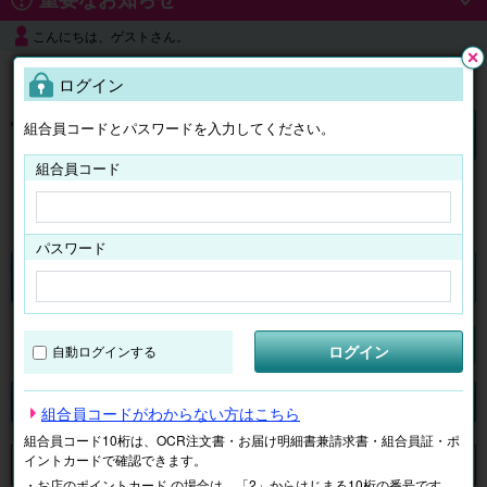
こんにちは、ゲストさん。
よくある質問
ログイン
閉じ
る
組合員コードとパスワードを入力してください。
ログイン
組合員コード
はじめての方へ
パスワード
チケット
マイページ
ログイン
自動ログインする
検索
場所で探す
ジャンルで探す
テーマで探す
組合員コードがわからない方はこちら
組合員コード10桁は、OCR注文書・お届け明細書兼請求書・組合員証・ポ
イントカードで確認できます。
申し訳ございません。 現在、該当商品は、お取扱いしておりません。
・お店のポイントカード の場合は、「2」からはじまる10桁の番号です。