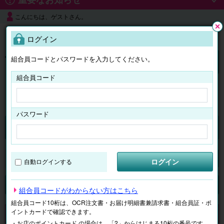
こんにちは、ゲストさん。
よくある質問
ログイン
閉じ
る
組合員コードとパスワードを入力してください。
ログイン
組合員コード
はじめての方へ
パスワード
チケット
マイページ
ログイン
自動ログインする
検索
場所で探す
ジャンルで探す
テーマで探す
組合員コードがわからない方はこちら
組合員コード10桁は、OCR注文書・お届け明細書兼請求書・組合員証・ポ
イントカードで確認できます。
申し訳ございません。 現在、該当商品は、お取扱いしておりません。
・お店のポイントカード の場合は、「2」からはじまる10桁の番号です。