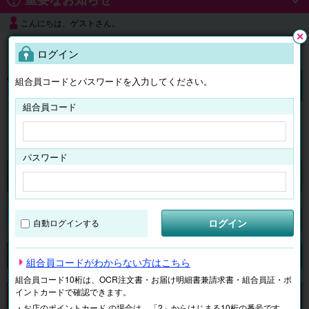
こんにちは、ゲストさん。
よくある質問
ログイン
閉じ
る
組合員コードとパスワードを入力してください。
ログイン
組合員コード
はじめての方へ
パスワード
チケット
マイページ
ログイン
自動ログインする
検索
場所で探す
ジャンルで探す
テーマで探す
組合員コードがわからない方はこちら
組合員コード10桁は、OCR注文書・お届け明細書兼請求書・組合員証・ポ
イントカードで確認できます。
申し訳ございません。 現在、該当商品は、お取扱いしておりません。
・お店のポイントカード の場合は、「2」からはじまる10桁の番号です。