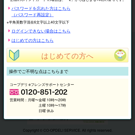
※表示価格は税込です。
パスワードを忘れた方はこちら
（パスワード再設定）
マイページ
注文履歴
会員情報
※半角英数字混在6文字以上40文字以下
抽選結果
請求内容
ログインできない場合はこちら
チケット
はじめての方はこちら
くらしのサービス
はじめての方へ
このサイトの使い方
マイページ
操作でご不明な点はこちらまで
このサイトについて
コープデリ eフレンズサポートセンター
営業時間：
月曜〜金曜 10時〜20時
土曜 10時〜17時
日曜 休み
Copyright © CO-OPDELI SERVICE. All rights reserved.