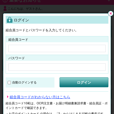
こんにちは、ゲストさん。
よくある質問
ログイン
閉じ
る
組合員コードとパスワードを入力してください。
ログイン
組合員コード
はじめての方へ
パスワード
チケット
マイページ
ログイン
自動ログインする
検索
場所で探す
ジャンルで探す
テーマで探す
組合員コードがわからない方はこちら
組合員コード10桁は、OCR注文書・お届け明細書兼請求書・組合員証・ポ
イントカードで確認できます。
申し訳ございません。 現在、該当商品は、お取扱いしておりません。
・お店のポイントカード の場合は、「2」からはじまる10桁の番号です。