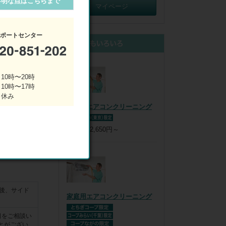
不明な点はこちらまで
ます

マイページ
引!】

サポートセンター
際に値引させ
10時〜20時
 10時〜17時
(使用条件に
 休み
家庭用エアコンクリーニング
みください

税込：
12,650円～
前後、サイド
家庭用エアコンクリーニング
日をご相談い
とがござい