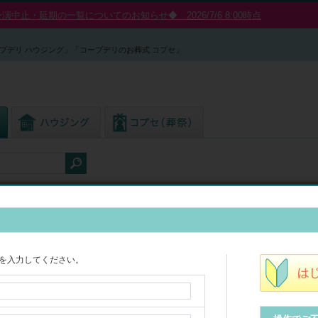
中止・延期の一覧についてのお知らせ◆ 2026/7/6 8:00時点
プデリ ハウジング」「コープデリのお葬式 コプセ」
ング
◆エアコン内のカビは冷房(結露)により発生します。吹き出し口をご確
を入力してください。
家庭用エアコンクリーニング
※「サイドファン機能付壁掛エアコン」については8/24～価格改定と