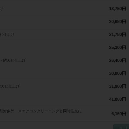
払いください

13,750円
げ
<事前の片付け、立ち会いのお願い>

1.貴重品、作業場所および周辺のもの(小物・家具等)は事前に片付けをお願いし
2.作業前に組合員さん立ち会いのもと、動作確認、作業箇所の汚れ・キズ・劣
20,680円
を確認します。不具合のある場合は作業をお受けできないことがございます

21,780円
ビ仕上げ
<所要時間>

事前にご案内した所要時間は養生・分解・洗浄・組み立て・作業後確認までの
す。汚れ具合や作業場所の状況により前後する場合がございます

25,300円
<汚れ落ち>

変質や染色・カビ・水垢などの汚れは、劣化の程度や設置場所などの状況によ
26,400円
・防カビ仕上げ
とすことができない場合がございます

30,800円
<電源、水道などの使用、処理>

作業時、組合員さん宅の電源・水道・お湯・洗い場(浴室・ベランダなど)を使
だきます。また作業後の汚水はその場で処理させていただきます

31,900円
防カビ仕上げ
<作業中の騒音>

エアコンパネル脱着時、高圧洗浄機使用時に騒音・振動が発生しますので、事
41,800円
のお知らせが必要な場合は組合員さんよりお伝えください

引対象外 ※エアコンクリーニングと同時注文に
<作業後の確認・ご指摘>

6,160円
1.作業後、組合員さん立ち会いのもと最終確認を行い、書類にご署名をいただ
れの残りやキズなど気になる点がございましたら必ずその場でご指摘ください

2.作業日から日数が経過してのご指摘の場合、クリーニング作業が原因か特定