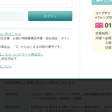
操作でご
※この時期は混み合うため、作業日・時間がご希望にそえない場合がござい
【2台申し込みで1台あたり1,100円引、3台以上申し込みで1台あたり2,200円
コープデリ
ログイン
※エアコンの種類を問わず、それぞれ1台目から値引価格が適用されます

eフレンズ
※同日同一世帯の作業が対象

※システムの都合上カートには値引前の価格が表示されますが、ご請求の
ていただきます

営業時間：
ない方はこちら
月曜〜金曜 
CR注文書・お届け明細書兼請求書・組合員証・ポイン
●抗菌・防カビ仕上げ●

土曜
植物由来の成分を配合した抗菌・防カビ剤スプレー仕上げ。効果は約3カ月
の場合は、「2」からはじまる10桁の番号です。
日曜
より異なる)

※作業時は室内換気を行い小さなお子様やペットの入室をお断りします

はこちら（パスワード再設定）
40文字以下
<オプション>※各種値引対象外、エアコンクリーニングと同時にお申し込
はこちら
●エアコン室外機クリーニング(作業時間:1台あたり30～40分)

洗浄後の汚水はベランダ排水もしくは地所浸透となります

作業時間
(1台あたり)通常エアコン1～1.5時間、お掃除機能付2時間
ファン付3時間前後、天井型2～3時間
作業予定日
提携店からお電話をする際(ご注文から1週間前後)に、作業
たします。作業担当者(携帯電話)よりお電話を差し上げるこ