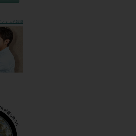
てからのご指
てよくある質問
から受け取
するものと
場合

いタイルが貼
え承諾書に
、提携店の