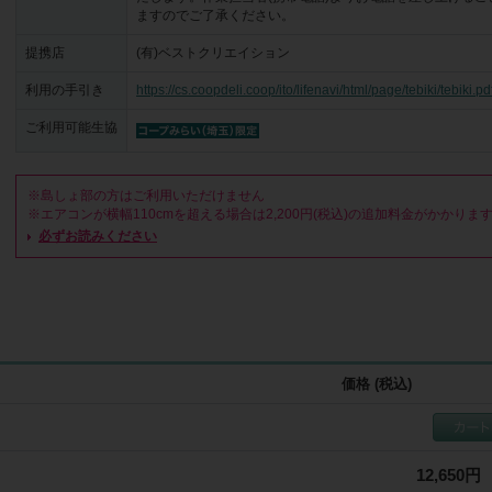
ますのでご了承ください。
提携店
(有)ベストクリエイション
利用の手引き
https://cs.coopdeli.coop/ito/lifenavi/html/page/tebiki/tebiki.pd
ご利用可能生協
※島しょ部の方はご利用いただけません

※エアコンが横幅110cmを超える場合は2,200円(税込)の追加料金がかかります
※店舗・事務所など業務用のものは別料金の場合がございますのでご相談くださ
必ずお読みください
※アパートや寮など賃貸の備え付けのものは、所有者に一度ご相談ください

【対象外項目】電装部分・ドレンパン・ドレンホース・高圧洗浄の届かない裏面
【対象外機種】ツインフロー型・シャープN-Pシリーズ、L-Pシリーズ

<日程変更・キャンセル>

1.提携店からのご連絡で訪問日時が決まった時点で「お申し込み確定」となりま
2.直前の日程変更・キャンセルの場合、作業予約台数に関わらずキャンセル料
ます

価格 (税込)
●2日前まで無料/前日4,500円(税込)/当日9,000円(税込)

<駐車場・駐車料金>

1.車で作業に伺いますので、駐車スペースの確保をお願いします

12,650円
2.駐車スペースがない場合、有料駐車場代のご負担をお願いします。現金を作