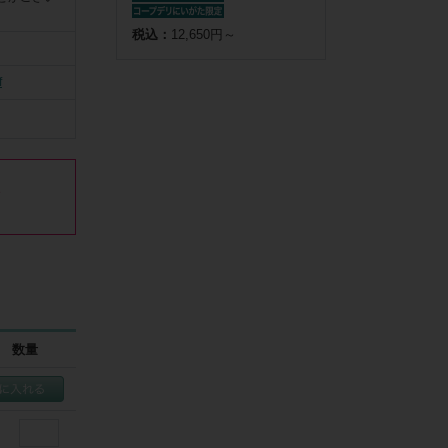
税込：
12,650円～
f


い



す

をいただき
数量
業員にお支