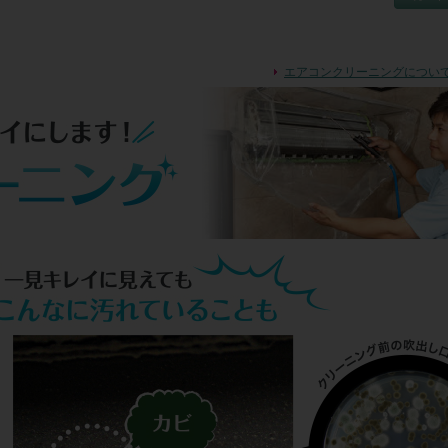
るため、当日を含む1週間以内のご連絡をお願いします。なお、1週間を超え
摘は再作業にかかった実費をいただく場合がございます

<補償>

エアコンクリーニングについ
1.作業員の責めに帰すべき事由による損害は、賠償責任保険に基づき保険会社
った金額を限度として補償いたします

2.保険適用外の場合は、ご注文いただいたクリーニング金額を上限として賠償
し、クリーニング代金の請求はいたしません

<作業をお断りする場合>

1.機種や製造年度(8～10年経過)、メーカー都合により部品供給が終了している
2.設置場所が吹き抜けなど高い位置にある場合

3.設置環境が、京壁、珪藻土などの塗り壁や特殊なクロスの場合

4.エアコン下にピアノや電化製品、美術品、戸棚や書籍などの家財がある場合

5.(エアコン室外機)経年劣化がみられる場合、吊下げ設置や床材に吸収性の高
ってある場合

※以上の状態・環境において清掃作業をご依頼される場合、内容をご確認のう
サインをいただいてからの作業となります。なお組合員さんがご了承されても
判断により作業をお断りする場合がございます