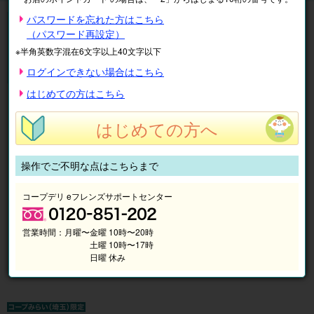
◆エアコン内のカビは冷房(結露)により発生します。吹き出し口を
パスワードを忘れた方はこちら
ご確認ください。
（パスワード再設定）
家庭用エアコンクリーニング
※半角英数字混在6文字以上40文字以下
※「サイドファン機能付壁掛エアコン」については8/24～価格改定
ログインできない場合はこちら
となります。
はじめての方はこちら
はじめての方へ
操作でご不明な点はこちらまで
コープデリ eフレンズサポートセンター
営業時間：
月曜〜金曜 10時〜20時
土曜 10時〜17時
日曜 休み