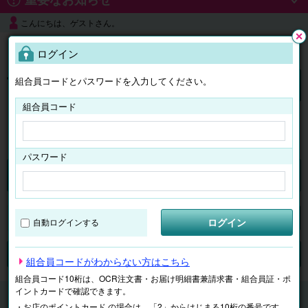
こんにちは、ゲストさん。
よくある質問
ログイン
閉じ
る
組合員コードとパスワードを入力してください。
ログイン
組合員コード
はじめての方へ
パスワード
くらしのサービス
マイページ
ログイン
自動ログインする
検索
ジャンルで探す
テーマで探す
組合員コードがわからない方はこちら
組合員コード10桁は、OCR注文書・お届け明細書兼請求書・組合員証・ポ
イントカードで確認できます。
くらしのサービス
家庭用エアコンクリーニング
・お店のポイントカード の場合は、「2」からはじまる10桁の番号です。