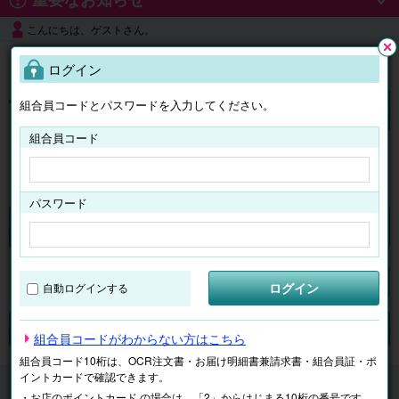
こんにちは、ゲストさん。
よくある質問
ログイン
閉じ
る
組合員コードとパスワードを入力してください。
ログイン
組合員コード
はじめての方へ
パスワード
くらしのサービス
マイページ
ログイン
自動ログインする
検索
ジャンルで探す
テーマで探す
組合員コードがわからない方はこちら
組合員コード10桁は、OCR注文書・お届け明細書兼請求書・組合員証・ポ
イントカードで確認できます。
くらしのサービス
家庭用エアコンクリーニング
・お店のポイントカード の場合は、「2」からはじまる10桁の番号です。