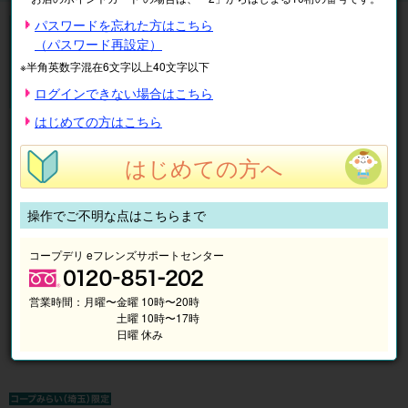
◆エアコン内のカビは冷房(結露)により発生します。吹き出し口を
パスワードを忘れた方はこちら
ご確認ください。
（パスワード再設定）
家庭用エアコンクリーニング
※半角英数字混在6文字以上40文字以下
※「サイドファン機能付壁掛エアコン」については8/24～価格改定
ログインできない場合はこちら
となります。
はじめての方はこちら
はじめての方へ
操作でご不明な点はこちらまで
コープデリ eフレンズサポートセンター
営業時間：
月曜〜金曜 10時〜20時
土曜 10時〜17時
日曜 休み