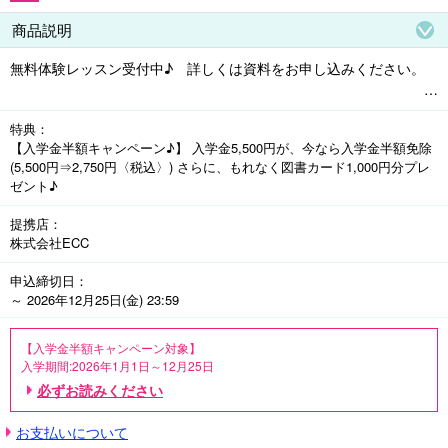
商品説明
無料体験レッスン受付中♪　詳しくは資料をお申し込みください。

<ご利用方法>

特典
①お申し込み後、資料(コープデリ紹介申込書付)をお届けします。※
【入学金半額キャンペーン♪】 入学金5,500円が、今なら入学金半額免除
ECCジュニアから資料到着確認のお電話があります。

(5,500円⇒2,750円〈税込〉) さらに、もれなく図書カード1,000円分プレ
②最寄りのECCジュニア教室へ無料体験レッスンをお申し込みくだ
ゼント♪
さい。

③入学を決めたら、ECCジュニア教室へコープデリ紹介申込書・入
提携店
学金・初月分月謝をご持参ください。

株式会社ECC
④入学後にコープデリサービスより特典(図書カード)をお送りしま
す。
申込締切日
～ 2026年12月25日(金) 23:59
【入学金半額キャンペーン対象】

入学期間:2026年1月1日～12月25日

必ずお読みください
<図書カード1,000円分プレゼントの対象条件>

2026年12月25日までにレギュラーコースの入学手続きをされた方で、「コ
お支払いについて
ープデリ紹介入学申込書」に必要事項をご記入の上、ECCジュニア・BS教