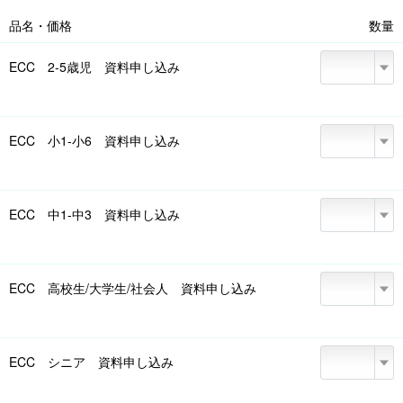
室の入学手続き時にご提出いただいた方。

品名・価格
数量
※入学お申し込みの際は、コープデリ紹介申込書をご持参ください。

※図書カードの特典は、他の特典との併用不可および、ご兄弟姉妹・ご家族
ECC 2-5歳児 資料申し込み
で入学の場合、1人目のみ適用となります。
ECC 小1-小6 資料申し込み
ECC 中1-中3 資料申し込み
ECC 高校生/大学生/社会人 資料申し込み
ECC シニア 資料申し込み