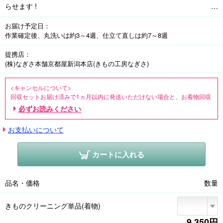
らせます !

※クリーニング(丸洗い)は、着用後の汚れ落としとして着物を解かず
お届け予定日
に仕立て上がりのままドライクリーニングいたします。

作業確定後、丸洗いは約3～4週、仕立て直しは約7～8週
※クリーニング(丸洗い)は、着物の種類によらず一律料金です。

※丸洗いの場合、着物のニオイが取れにくい場合もございます。

提携店
(株)なぎさ本舗京都屋新潟本店(きもの工房なぎさ)
※「丸洗い+シミ抜き」をご希望の場合、「シミ抜き・カビとりなど 
<キャンセルについて>

クリーニングのご相談」でお申し込みください。実物を見てのご相
回収セットお届け済みで1ヵ月以内に発送いただけない場合と、お着物回収
談となります。

前のキャンセルの場合は、660円をご請求させていただきます。

必ずお読みください
※「寸法直し、お仕立て直し」をご希望の場合、「寸法直し、お仕立
ご相談後のキャンセルの場合は、990円(税込・着物返送料込み)をご請求さ
て直しのご相談」でお申し込みください。実物を見てのご相談とな
せていただきます。

お支払いについて
ります。
「クリーニング」「ご相談」お申し込み後、回収セットをお届けします。
回収セットに着物を入れ、申込書をご記入の上、ヤマト宅急便でご発送く
カートに入れる
ださい。着物の到着後7日以内に、きもの工房なぎさよりお電話を入れ、お
申し込みの内容と費用について確認させていただいた上で、お手入れを開
始いたします。申込書にメールアドレスをご記入いただければ、メールで
品名・価格
数量
のご連絡も可能です。

※島しょ部の方はご利用いただけません。

きものクリーニング単品(着物)
※丸洗いの場合は、お見積もり確定後、3～4週間ほどでお届けいたします。

9,350円
※仕立て直しは、お見積もり確定後、7～8週間ほどでお届けいたします。