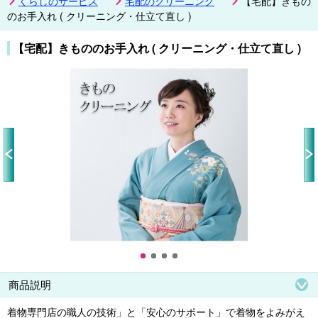
くらしのサービス
宅配のクリーニング
【宅配】きもの
のお手入れ ( クリーニング・仕立て直し )
【宅配】きもののお手入れ ( クリーニング・仕立て直し )
Pr
N
ev
ex
io
t
us
商品説明
着物専門店の職人の技術」と「安心のサポート」で着物をよみがえ