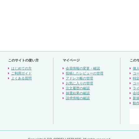
このサイトの使い方
マイページ
この
はじめての方
会員情報の変更・確認
個
ご利用ガイド
投稿したレビューの管理
コ
よくある質問
アドレス帳の管理
特
お気に入りの管理
コ
注文履歴の確認
ラ
抽選結果の確認
会
請求情報の確認
新
動