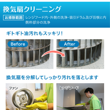
<汚れ落ち>

変質や染色・カビ・水垢などの汚れは、劣化の程度や設置場所などの状況
により完全に落とすことができない場合がございます

<電源、水道などの使用、処理>

作業時、組合員さん宅の電源・水道・お湯・洗い場(浴室・ベランダなど)を
使用させていただきます。また作業後の汚水はその場で処理させていただ
きます

<作業後の確認・ご指摘>

1.作業後、組合員さん立ち会いのもと最終確認を行い、書類にご署名をいた
だきます。汚れの残りやキズなど気になる点がございましたら必ずその場
でご指摘ください

2.作業日から日数が経過してのご指摘の場合、クリーニング作業が原因か特
定が困難となるため、当日を含む1週間以内のご連絡をお願いします。な
お、1週間を超えてからのご指摘は再作業にかかった実費をいただく場合が
ございます

<補償>

1.作業員の責めに帰すべき事由による損害は、賠償責任保険に基づき保険会
社から受け取った金額を限度として補償いたします

2.保険適用外の場合は、ご注文いただいたクリーニング金額を上限として賠
償するものとし、クリーニング代金の請求はいたしません
