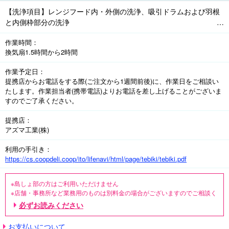
【洗浄項目】レンジフード内・外側の洗浄、吸引ドラムおよび羽根
と内側枠部分の洗浄

作業時間
※組合員さん宅の電源・水道・お湯・洗い場(浴室・ベランダなど)を
換気扇1.5時間から2時間
使用させていただき、作業後の汚水はその場で処理させていただき
ます

作業予定日
提携店からお電話をする際(ご注文から1週間前後)に、作業日をご相談い
<オプション>※各種値引対象外、換気扇クリーニングと同時にお申
たします。作業担当者(携帯電話)よりお電話を差し上げることがございま
し込みください

すのでご了承ください。
●コンロ(ガス・IH)クリーニング　所要時間:1時間(1名)

最大幅90㎝までの4口コンロ、ガスコンロの場合は五徳も含めた天
提携店
板部と正面部分が対象です。※魚焼きグリルは洗浄対象外です

アズマ工業(株)
利用の手引き
●コンロ(ガス・IH)+魚焼きグリルクリーニング　所要時間:1.5時間(1
https://cs.coopdeli.coop/ito/lifenavi/html/page/tebiki/tebiki.pdf
名)

コンロクリーニングと、魚焼きグリルの外せるパーツ(グリル扉・焼
網・プレートパン・枠・サイドカバー・グリル受け皿)が対象です。
※島しょ部の方はご利用いただけません

※店舗・事務所など業務用のものは別料金の場合がございますのでご相談く
※魚焼きグリルの内部は対象外です
ださい

必ずお読みください
※アパートや寮など賃貸の備え付けのものは、所有者に一度ご相談ください

【対象外項目】正常に作動しない換気扇、モーターおよび配線を含む電気
お支払いについて