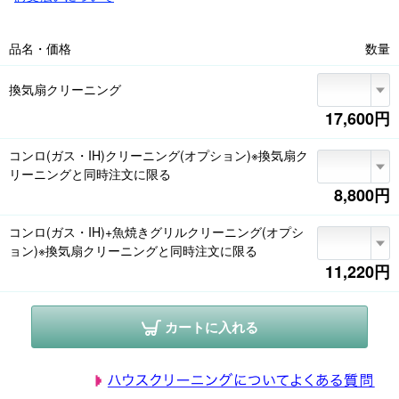
部分、建物の外側部分、配管(ダクト)、塗装の劣化部分

<日程変更・キャンセル>

品名・価格
数量
1.提携店からのご連絡で訪問日時が決まった時点で「お申し込み確定」とな
ります

2.直前の日程変更・キャンセルの場合、作業予約点数に関わらずキャンセル
換気扇クリーニング
料をいただきます

●2日前まで無料/前日4,500円(税込)/当日9,000円(税込)

17,600円
<駐車場・駐車料金>

コンロ(ガス・IH)クリーニング(オプション)※換気扇ク
1.車で作業に伺いますので、駐車スペースの確保をお願いします

リーニングと同時注文に限る
2.駐車スペースがない場合、有料駐車場代のご負担をお願いします。現金を
8,800円
作業員にお支払いください

<事前の片付け、立ち会いのお願い>

コンロ(ガス・IH)+魚焼きグリルクリーニング(オプシ
1.貴重品、作業場所および周辺のもの(小物・家具等)は事前に片付けをお願
ョン)※換気扇クリーニングと同時注文に限る
いします

11,220円
2.作業前に組合員さん立ち会いのもと、動作確認、作業箇所の汚れ・キズ・
劣化など状態を確認します。不具合のある場合は作業をお受けできないこ
とがございます

カートに入れる
<所要時間>

事前にご案内した所要時間は養生・分解・洗浄・組み立て・作業後確認ま
での目安時間です。汚れ具合や作業場所の状況により前後する場合がござ
います
