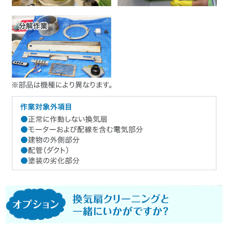
<作業をお断りする場合>

1.製造年度(8～10年経過)やメーカー都合により部品供給が終了している場
合

2.正常に作動しない換気扇、モーターおよび配線を含む電気部分、建物の外
側部分、配管(ダクト)、塗装の劣化部分