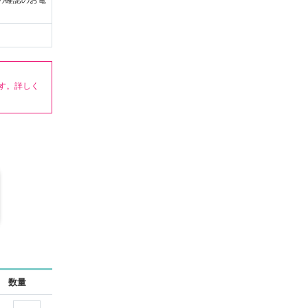
の確認のお電
す。詳しく
、作業させ
ャンセル料
の引き落し
とがござい
数量