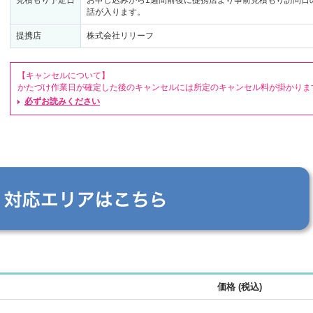
見積もり予定日
お申し込みから1週間前後に提携店より事前見積もり訪問日
話が入ります。
提携店
株式会社リリーフ
【キャンセルについて】

かたづけ作業日が確定した後のキャンセルには所定のキャンセル料が掛かりま
は見積書でご確認ください。

必ずお読みください
<ご利用方法>

①見積もり後、後日正式な見積もり金額を書面にてお伝えします。

②見積もり後、作業する場合は、提携店と請負基本契約書を交わしていただき
ていただきます。

③見積もり内容にご了承いただき、かたづけ作業日決定後のキャンセルは、キ
が生じる場合があります。

【お支払いについて】

●「コープデリ宅配」をご利用の方は、 作業後、翌月または翌々月に口座から
となります。

※口座引き落しの場合、利用高ポイント付与の対象となります。

※ただし、ご請求額が50万円(税込)以上の場合は払込票でのお支払いとなるこ
ます。

●口座登録をされていない方は払込票でのお支払いとなります。

価格 (税込)
※利用高ポイント付与の対象外となります。