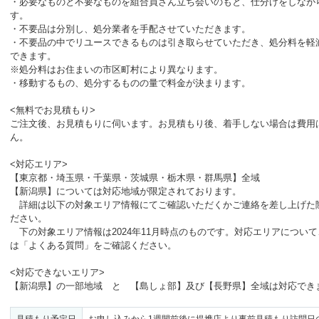
・必要なものと不要なものを組合員さん立ち会いのもと、仕分けをしなが
す。

・不要品は分別し、処分業者を手配させていただきます。

・不要品の中でリユースできるものは引き取らせていただき、処分料を軽
できます。

※処分料はお住まいの市区町村により異なります。

・移動するもの、処分するものの量で料金が決まります。

<無料でお見積もり>

ご注文後、お見積もりに伺います。お見積もり後、着手しない場合は費用
ん。

<対応エリア>

【東京都・埼玉県・千葉県・茨城県・栃木県・群馬県】全域

【新潟県】については対応地域が限定されております。

　詳細は以下の対象エリア情報にてご確認いただくかご連絡を差し上げた
ださい。

　下の対象エリア情報は2024年11月時点のものです。対応エリアについ
は「よくある質問」をご確認ください。

<対応できないエリア>

【新潟県】の一部地域　と　【島しょ部】及び【長野県】全域は対応でき