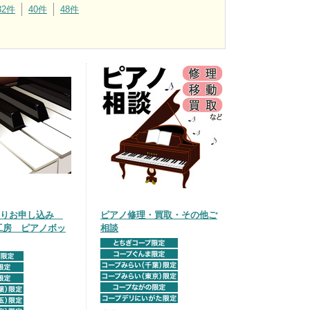
32件
40件
48件
取りお申し込み
ピアノ修理・買取・その他ご
工房 ピアノボッ
相談