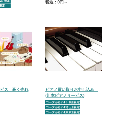
税込：
0円～
ビス 高く売れ
ピアノ買い取りお申し込み
(川本ピアノサービス)