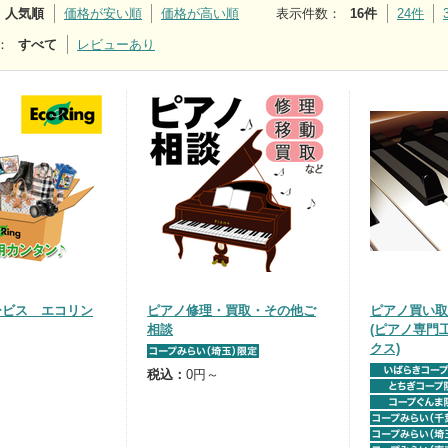
人気順
価格が安い順
価格が高い順
表示件数
：
16件
24件
：
すべて
レビューあり
ービス エコリン
ピアノ修理・買取・その他ご
ピアノ買い
相談
(ピアノ専門
クス)
税込：
0円～