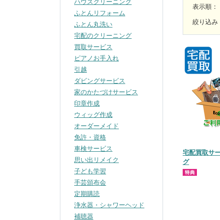
ハウスクリーニング
表示順
：
ふとんリフォーム
絞り込み
ふとん丸洗い
宅配のクリーニング
買取サービス
ピアノお手入れ
引越
ダビングサービス
家のかたづけサービス
印章作成
ウィッグ作成
オーダーメイド
免許・資格
車検サービス
宅配買取サ
思い出リメイク
グ
子ども学習
手芸頒布会
定期購読
浄水器・シャワーヘッド
補聴器