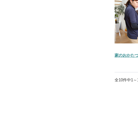
家のおかた
全
10
件中
1～