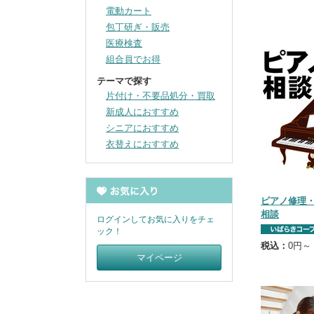
電動カート
包丁研ぎ・販売
医療検査
組合員でお得
テーマで探す
片付け・不要品処分・買取
新成人におすすめ
シニアにおすすめ
衣替えにおすすめ
ピアノ修理
相談
ログインしてお気に入りをチェ
ック！
税込：
0円～
マイページ