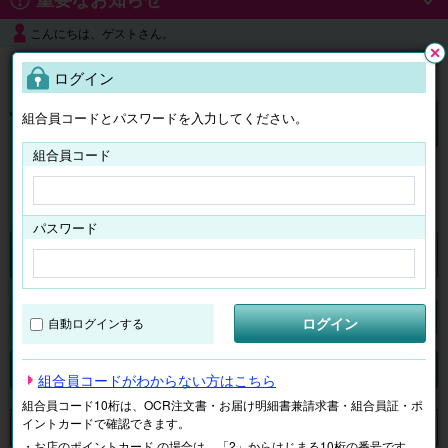
こんにちは、ゲストさん。
よくある質問
ログイン
閉じ
る
組合員コードとパスワードを入力してください。
ログイン
組合員コード
はじめての方へ
パスワード
くらしのサービス
マイページ
ログイン
自動ログインする
検索
ジャンルで探す
テーマで探す
組合員コードがわからない方はこちら
組合員コード10桁は、OCR注文書・お届け明細書兼請求書・組合員証・ポ
イントカードで確認できます。
申し訳ございません。 現在、該当商品は、お取扱いしておりません。
・お店のポイントカード の場合は、「2」からはじまる10桁の番号です。