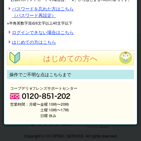
※表示価格は税込です。
パスワードを忘れた方はこちら
（パスワード再設定）
マイページ
注文履歴
会員情報
※半角英数字混在6文字以上40文字以下
抽選結果
請求内容
ログインできない場合はこちら
チケット
はじめての方はこちら
くらしのサービス
はじめての方へ
このサイトの使い方
マイページ
操作でご不明な点はこちらまで
このサイトについて
コープデリ eフレンズサポートセンター
営業時間：
月曜〜金曜 10時〜20時
土曜 10時〜17時
日曜 休み
Copyright © CO-OPDELI SERVICE. All rights reserved.