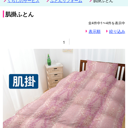
くらしのサービス
ふとんリフォーム
肌掛ふとん
肌掛ふとん
全
4
件中
1〜4
件を表示中
表示順
絞り込み
1