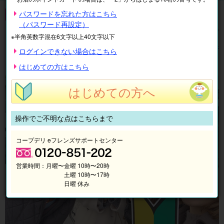
免許・資格
パスワードを忘れた方はこちら
（パスワード再設定）
全
3
件中
1〜3
件を表示中
※半角英数字混在6文字以上40文字以下
表示順
絞り込み
ログインできない場合はこちら
1
はじめての方はこちら
はじめての方へ
操作でご不明な点はこちらまで
コープデリ eフレンズサポートセンター
営業時間：
月曜〜金曜 10時〜20時
土曜 10時〜17時
日曜 休み