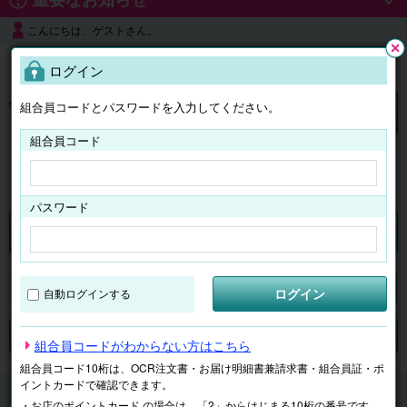
こんにちは、ゲストさん。
よくある質問
ログイン
閉じ
る
組合員コードとパスワードを入力してください。
ログイン
組合員コード
はじめての方へ
パスワード
くらしのサービス
マイページ
ログイン
自動ログインする
検索
ジャンルで探す
テーマで探す
組合員コードがわからない方はこちら
組合員コード10桁は、OCR注文書・お届け明細書兼請求書・組合員証・ポ
イントカードで確認できます。
くらしのサービス
免許・資格
・お店のポイントカード の場合は、「2」からはじまる10桁の番号です。