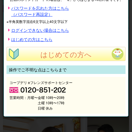
片付け・不要品処分・買取
パスワードを忘れた方はこちら
（パスワード再設定）
全
10
件中
1〜10
件を表示中
※半角英数字混在6文字以上40文字以下
表示順
絞り込み
ログインできない場合はこちら
1
はじめての方はこちら
宅配買取サービス エコリング
はじめての方へ
操作でご不明な点はこちらまで
コープデリ eフレンズサポートセンター
営業時間：
月曜〜金曜 10時〜20時
土曜 10時〜17時
日曜 休み