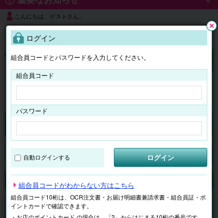
こんにちは、ゲストさん。
よくある質問
ログイン
閉じ
る
組合員コードとパスワードを入力してください。
ログイン
組合員コード
はじめての方へ
パスワード
くらしのサービス
マイページ
ログイン
自動ログインする
検索
ジャンルで探す
テーマで探す
組合員コードがわからない方はこちら
組合員コード10桁は、OCR注文書・お届け明細書兼請求書・組合員証・ポ
イントカードで確認できます。
くらしのサービス
片付け・不要品処分・買取
・お店のポイントカード の場合は、「2」からはじまる10桁の番号です。