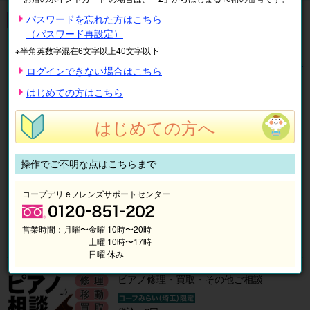
片付け・不要品処分・買取
パスワードを忘れた方はこちら
（パスワード再設定）
全
10
件中
1〜10
件を表示中
※半角英数字混在6文字以上40文字以下
表示順
絞り込み
ログインできない場合はこちら
1
はじめての方はこちら
宅配買取サービス エコリング
はじめての方へ
操作でご不明な点はこちらまで
コープデリ eフレンズサポートセンター
営業時間：
月曜〜金曜 10時〜20時
土曜 10時〜17時
日曜 休み
ピアノ修理・買取・その他ご相談