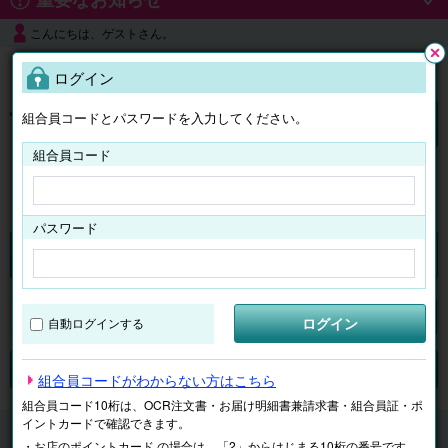
こんにちは、ゲストさん。
よくある質問
ログイン
閉じ
る
組合員コードとパスワードを入力してください。
ログイン
組合員コード
はじめての方へ
パスワード
くらしのサービス
マイページ
ログイン
自動ログインする
検索
ジャンルで探す
テーマで探す
組合員コードがわからない方はこちら
組合員コード10桁は、OCR注文書・お届け明細書兼請求書・組合員証・ポ
イントカードで確認できます。
くらしのサービス
片付け・不要品処分・買取
・お店のポイントカード の場合は、「2」からはじまる10桁の番号です。