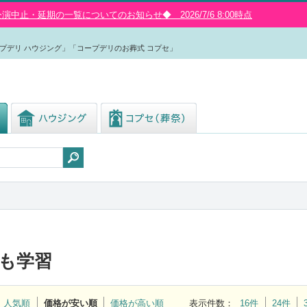
中止・延期の一覧についてのお知らせ◆ 2026/7/6 8:00時点
プデリ ハウジング」「コープデリのお葬式 コプセ」
も学習
人気順
価格が安い順
価格が高い順
表示件数
：
16件
24件