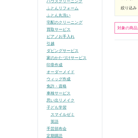
ハウスクリーニング
絞り込み
ふとんリフォーム
ふとん丸洗い
宅配のクリーニング
対象の商品
買取サービス
ピアノお手入れ
引越
ダビングサービス
家のかたづけサービス
印章作成
オーダーメイド
ウィッグ作成
免許・資格
車検サービス
思い出リメイク
子ども学習
スマイルゼミ
英語
手芸頒布会
定期購読