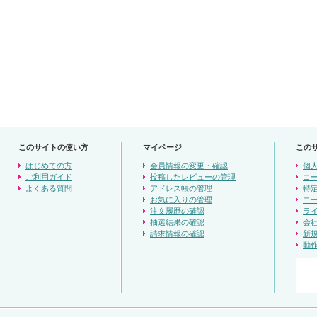
このサイトの使い方
マイページ
この
はじめての方
会員情報の変更・確認
個
ご利用ガイド
投稿したレビューの管理
コ
よくある質問
アドレス帳の管理
特
お気に入りの管理
コ
注文履歴の確認
ラ
抽選結果の確認
会
請求情報の確認
新
動