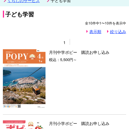
くらしのサービス
子ども学習
子ども学習
全
10
件中
1〜10
件を表示中
表示順
絞り込み
1
月刊中学ポピー 購読お申し込み
税込：
5,500円～
月刊小学ポピー 購読お申し込み