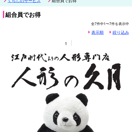
くらしのサービス
組合員でお得
組合員でお得
全
7
件中
1〜7
件を表示中
表示順
絞り込み
1