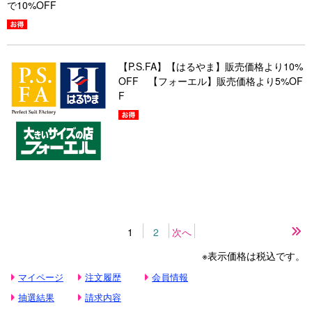
で10%OFF
【P.S.FA】【はるやま】販売価格より10%
OFF 【フォーエル】販売価格より5%OF
F
1
2
次へ
最
後
※表示価格は税込です。
の
ペ
マイページ
注文履歴
会員情報
ー
ジ
抽選結果
請求内容