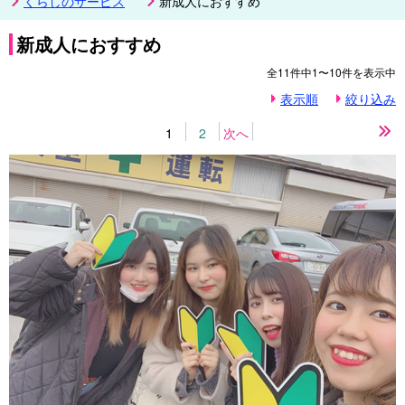
くらしのサービス
新成人におすすめ
新成人におすすめ
全
11
件中
1〜10
件を表示中
表示順
絞り込み
1
2
次へ
最
後
の
ペ
ー
ジ