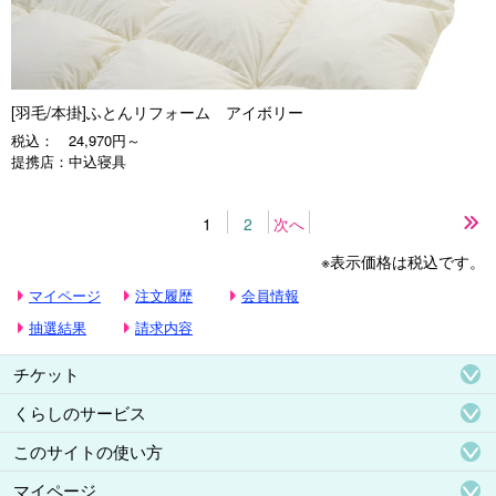
[羽毛/本掛]ふとんリフォーム アイボリー
税込：
24,970円～
提携店：
中込寝具
1
2
次へ
最
後
※表示価格は税込です。
の
ペ
マイページ
注文履歴
会員情報
ー
ジ
抽選結果
請求内容
チケット
くらしのサービス
このサイトの使い方
マイページ