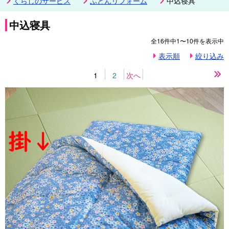
くらしのサービス
ふとんリフォーム
中込寝具
中込寝具
全
16
件中
1〜10
件を表示中
表示順
絞り込み
1
2
次へ
最
後
の
ペ
ー
ジ