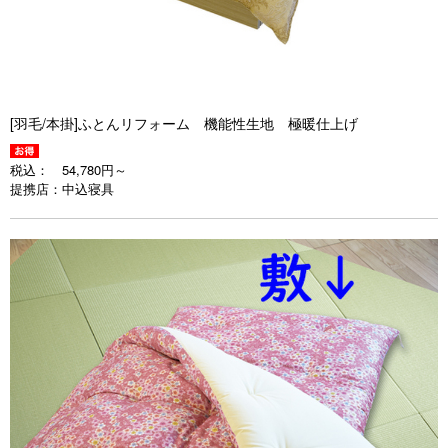
[羽毛/本掛]ふとんリフォーム 機能性生地 極暖仕上げ
税込：
54,780円～
提携店：
中込寝具