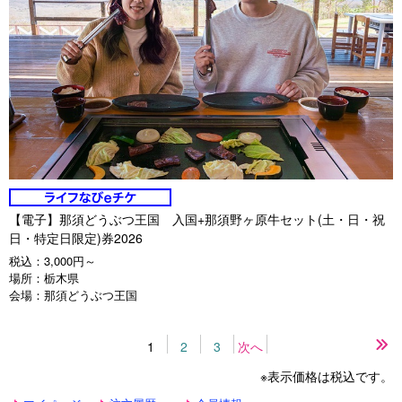
【電子】那須どうぶつ王国 入国+那須野ヶ原牛セット(土・日・祝
日・特定日限定)券2026
税込：
3,000円～
場所：
栃木県
会場：
那須どうぶつ王国
1
2
3
次へ
最
後
※表示価格は税込です。
の
ペ