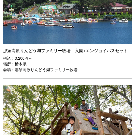
那須高原りんどう湖ファミリー牧場 入園+エンジョイパスセット
税込：
3,200円～
場所：
栃木県
会場：
那須高原りんどう湖ファミリー牧場