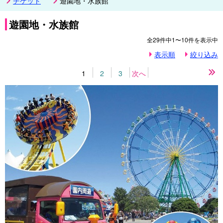
チケット
遊園地・水族館
遊園地・水族館
全
29
件中
1〜10
件を表示中
表示順
絞り込み
1
2
3
次へ
最
後
の
ペ
ー
ジ