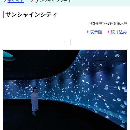
チケット
サンシャインシティ
サンシャインシティ
全
3
件中
1〜3
件を表示中
表示順
絞り込み
1