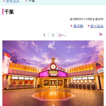
チケット
千葉
千葉
全
18
件中
1〜10
件を表示中
表示順
絞り込み
1
2
次へ
最
後
の
ペ
ー
ジ