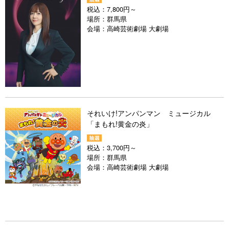
税込：
7,800円～
場所：
群馬県
会場：
高崎芸術劇場 大劇場
それいけ!アンパンマン ミュージカル
「まもれ!黄金の炎」
税込：
3,700円～
場所：
群馬県
会場：
高崎芸術劇場 大劇場