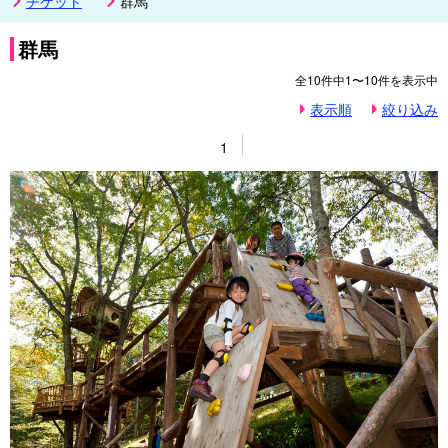
チケット
群馬
群馬
全
10
件中
1〜10
件を表示中
表示順
絞り込み
1