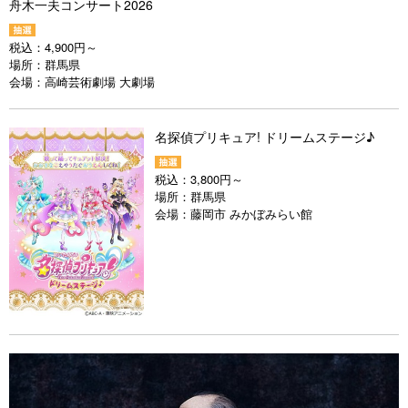
舟木一夫コンサート2026
税込：
4,900円～
場所：
群馬県
会場：
高崎芸術劇場 大劇場
名探偵プリキュア! ドリームステージ♪
税込：
3,800円～
場所：
群馬県
会場：
藤岡市 みかぼみらい館